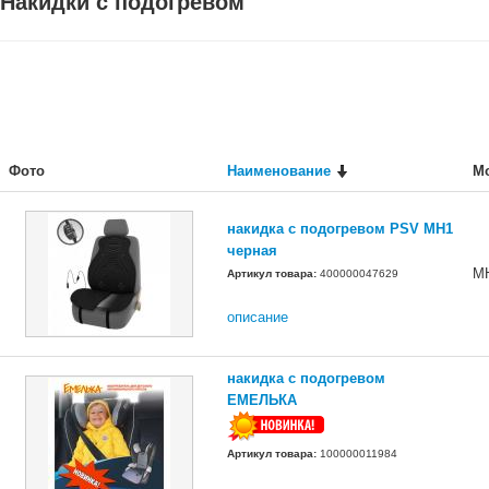
Накидки с подогревом
Фото
Наименование
М
накидка c подогревом PSV MH1
черная
M
Артикул товара:
400000047629
описание
накидка c подогревом
ЕМЕЛЬКА
Артикул товара:
100000011984