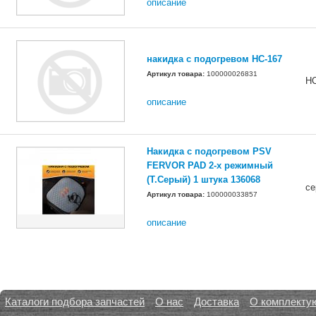
описание
накидка с подогревом HC-167
Артикул товара:
100000026831
HC
описание
Накидка с подогревом PSV
FERVOR PAD 2-х режимный
(Т.Серый) 1 штука 136068
се
Артикул товара:
100000033857
описание
Каталоги подбора запчастей
О нас
Доставка
О комплекту