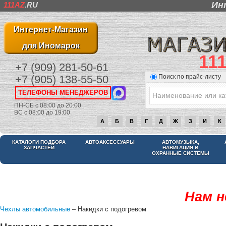
Ин
111AZ
.RU
Интернет-Магазин
для Иномарок
11
+7 (909) 281-50-61
Поиск по прайс-листу
+7 (905) 138-55-50
ТЕЛЕФОНЫ МЕНЕДЖЕРОВ
ПН-СБ с 08:00 до 20:00
ВС с 08:00 до 19:00
А
Б
В
Г
Д
Ж
З
И
К
КАТАЛОГИ ПОДБОРА
АВТОАКСЕССУАРЫ
АВТОМУЗЫКА,
ЗАПЧАСТЕЙ
НАВИГАЦИЯ И
ОХРАННЫЕ СИСТЕМЫ
Нам н
Чехлы автомобильные
– Накидки с подогревом