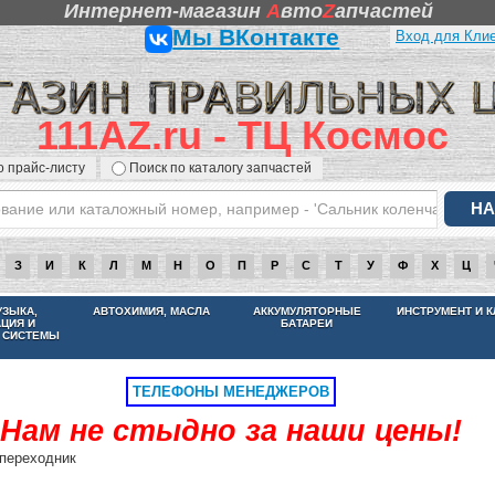
Интернет-магазин
A
вто
Z
апчастей
Мы ВКонтакте
Вход для Кли
111AZ.ru - ТЦ Космос
о прайс-листу
Поиск по каталогу запчастей
З
И
К
Л
М
Н
О
П
Р
С
Т
У
Ф
Х
Ц
НАМ НЕ СТЫДНО ЗА НАШИ ЦЕНЫ
УЗЫКА,
АВТОХИМИЯ, МАСЛА
АККУМУЛЯТОРНЫЕ
ИНСТРУМЕНТ И 
АЦИЯ И
БАТАРЕИ
 СИСТЕМЫ
ТЕЛЕФОНЫ МЕНЕДЖЕРОВ
Нам не стыдно за наши цены!
переходник