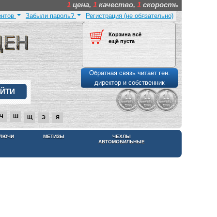
1
цена,
1
качество,
1
скорость
ентов
Забыли пароль?
Регистрация (не обязательно)
Корзина всё
ещё пуста
Обратная связь читает ген.
директор и собственник
Ч
Ш
Щ
Э
Я
КЛЮЧИ
МЕТИЗЫ
ЧЕХЛЫ
АВТОМОБИЛЬНЫЕ