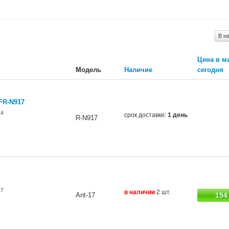
В н
Цена в м
Модель
Наличие
сегодня
FR-N917
84
срок доставки:
1 день
R-N917
17
в наличии
2 шт.
Ant-17
154