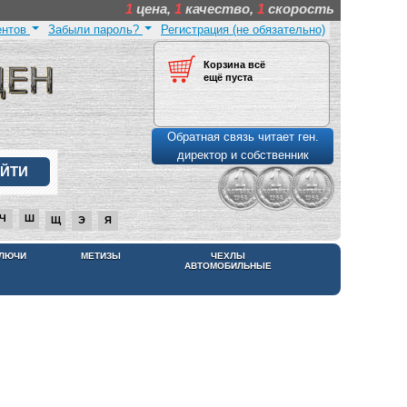
1
цена,
1
качество,
1
скорость
ентов
Забыли пароль?
Регистрация (не обязательно)
Корзина всё
ещё пуста
Обратная связь читает ген.
директор и собственник
Ч
Ш
Щ
Э
Я
КЛЮЧИ
МЕТИЗЫ
ЧЕХЛЫ
АВТОМОБИЛЬНЫЕ