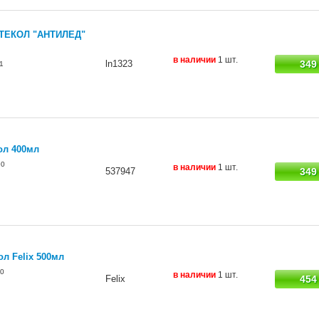
ТЕКОЛ "АНТИЛЕД"
в наличии
1 шт.
ln1323
349
1
ол 400мл
90
в наличии
1 шт.
537947
349
л Felix 500мл
0
в наличии
1 шт.
Felix
454