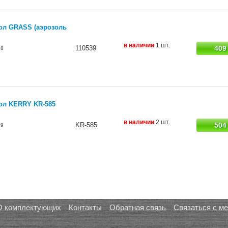
ол GRASS (аэрозоль
в наличии
1 шт.
110539
409
78
ол KERRY KR-585
в наличии
2 шт.
KR-585
504
09
О комплектующих
Контакты
Обратная связь
Связаться с м