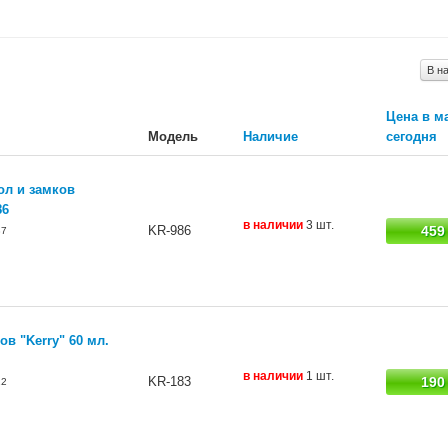
В н
Цена в м
Модель
Наличие
сегодня
ол и замков
86
в наличии
3 шт.
KR-986
459
87
в "Kerry" 60 мл.
в наличии
1 шт.
KR-183
190
22