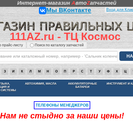
Интернет-магазин
A
вто
Z
апчастей
Мы ВКонтакте
Вход для Кли
111AZ.ru - ТЦ Космос
о прайс-листу
Поиск по каталогу запчастей
З
И
К
Л
М
Н
О
П
Р
С
Т
У
Ф
Х
Ц
НАМ НЕ СТЫДНО ЗА НАШИ ЦЕНЫ
УЗЫКА,
АВТОХИМИЯ, МАСЛА
АККУМУЛЯТОРНЫЕ
ИНСТРУМЕНТ И 
АЦИЯ И
БАТАРЕИ
 СИСТЕМЫ
ТЕЛЕФОНЫ МЕНЕДЖЕРОВ
Нам не стыдно за наши цены!