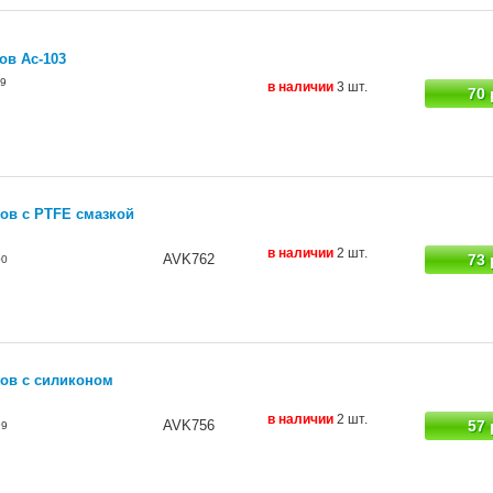
ов Ас-103
9
в наличии
3 шт.
70 
ов с PTFE смазкой
в наличии
2 шт.
AVK762
73 
00
ов с силиконом
в наличии
2 шт.
AVK756
57 
99