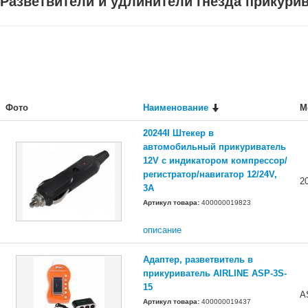
Разветвители и удлинители гнезда прикури
Фото
Наименование
М
20244I Штекер в
автомобильный прикуриватель
12V с индикатором компрессор/
регистратор/навигатор 12/24V,
2
3A
Артикул товара:
400000019823
описание
Адаптер, разветвитель в
прикуриватель AIRLINE ASP-3S-
15
A
Артикул товара:
400000019437