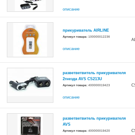
описание
прикуриватель AIRLINE
Артикул товара:
100000012236
A
описание
разветветвитель прикуривателя
2гнезда AVS CS213U
C
Артикул товара:
400000019423
описание
разветветвитель прикуривателя
AVS
C
Артикул товара:
400000019420