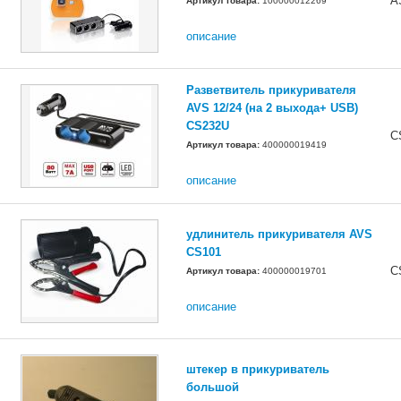
A
Артикул товара:
100000012269
описание
Разветвитель прикуривателя
AVS 12/24 (на 2 выхода+ USB)
CS232U
C
Артикул товара:
400000019419
описание
удлинитель прикуривателя AVS
CS101
C
Артикул товара:
400000019701
описание
штекер в прикуриватель
большой