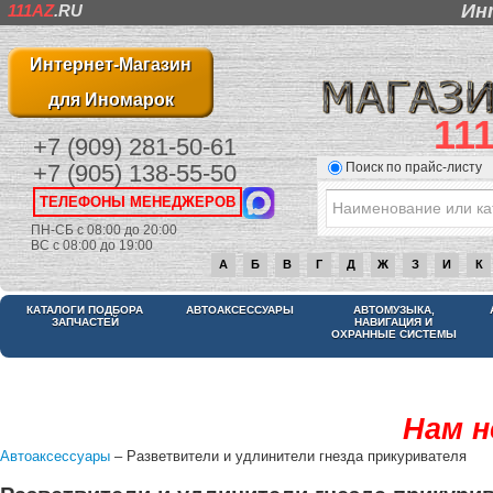
Ин
111AZ
.RU
Интернет-Магазин
для Иномарок
11
+7 (909) 281-50-61
Поиск по прайс-листу
+7 (905) 138-55-50
ТЕЛЕФОНЫ МЕНЕДЖЕРОВ
ПН-СБ с 08:00 до 20:00
ВС с 08:00 до 19:00
А
Б
В
Г
Д
Ж
З
И
К
КАТАЛОГИ ПОДБОРА
АВТОАКСЕССУАРЫ
АВТОМУЗЫКА,
ЗАПЧАСТЕЙ
НАВИГАЦИЯ И
ОХРАННЫЕ СИСТЕМЫ
Нам н
Автоаксессуары
– Разветвители и удлинители гнезда прикуривателя