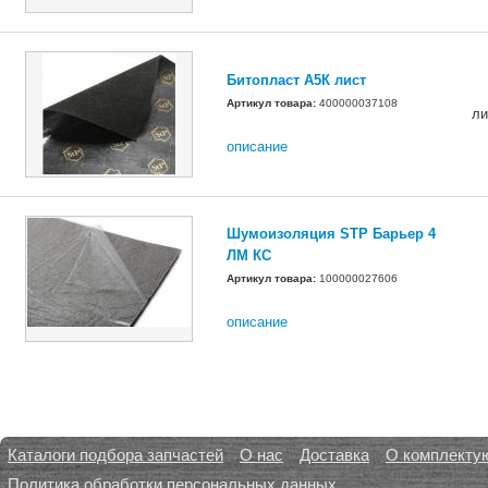
Битопласт А5К лист
Артикул товара:
400000037108
ли
описание
Шумоизоляция STP Барьер 4
ЛМ КС
Артикул товара:
100000027606
описание
Каталоги подбора запчастей
О нас
Доставка
О комплекту
Политика обработки персональных данных