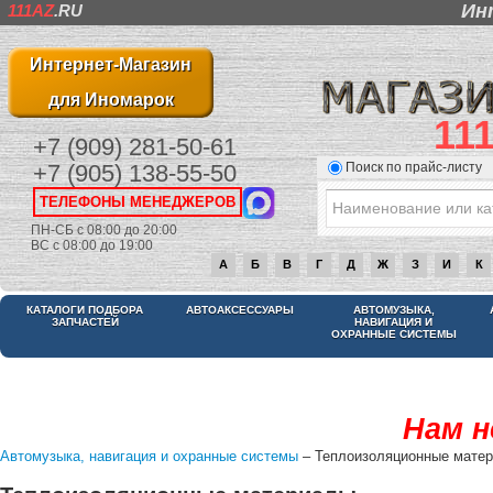
Ин
111AZ
.RU
Интернет-Магазин
для Иномарок
11
+7 (909) 281-50-61
Поиск по прайс-листу
+7 (905) 138-55-50
ТЕЛЕФОНЫ МЕНЕДЖЕРОВ
ПН-СБ с 08:00 до 20:00
ВС с 08:00 до 19:00
А
Б
В
Г
Д
Ж
З
И
К
КАТАЛОГИ ПОДБОРА
АВТОАКСЕССУАРЫ
АВТОМУЗЫКА,
ЗАПЧАСТЕЙ
НАВИГАЦИЯ И
ОХРАННЫЕ СИСТЕМЫ
Нам н
Автомузыка, навигация и охранные системы
– Теплоизоляционные мате