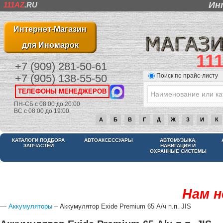
Ин
111AZ
.RU
Интернет-Магазин
для Иномарок
11
+7 (909) 281-50-61
Поиск по прайс-листу
+7 (905) 138-55-50
ТЕЛЕФОНЫ МЕНЕДЖЕРОВ
ПН-СБ с 08:00 до 20:00
ВС с 08:00 до 19:00
А
Б
В
Г
Д
Ж
З
И
К
КАТАЛОГИ ПОДБОРА
АВТОАКСЕССУАРЫ
АВТОМУЗЫКА,
ЗАПЧАСТЕЙ
НАВИГАЦИЯ И
ОХРАННЫЕ СИСТЕМЫ
Нам н
—
Аккумуляторы
– Аккумулятор Exide Premium 65 А/ч п.п. JIS