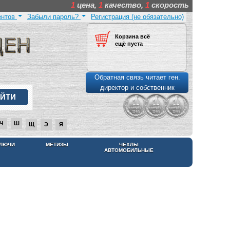
1
цена,
1
качество,
1
скорость
ентов
Забыли пароль?
Регистрация (не обязательно)
Корзина всё
ещё пуста
Обратная связь читает ген.
директор и собственник
Ч
Ш
Щ
Э
Я
КЛЮЧИ
МЕТИЗЫ
ЧЕХЛЫ
АВТОМОБИЛЬНЫЕ