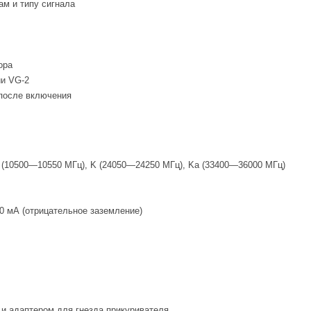
м и типу сигнала
ора
и VG-2
 после включения
 (10500—10550 МГц), K (24050—24250 МГц), Ka (33400—36000 МГц)
20 мА (отрицательное заземление)
 и адаптером для гнезда прикуривателя