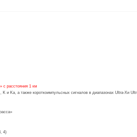
» с расстояния 1 км
, K и Ka, а также короткоимпульсных сигналов в диапазонах
Ultra-X
и Ult
расса»
, 4)