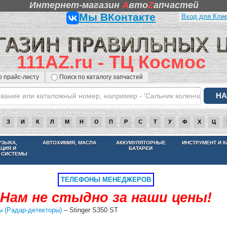
Интернет-магазин
A
вто
Z
апчастей
Мы ВКонтакте
Вход для Кли
111AZ.ru - ТЦ Космос
о прайс-листу
Поиск по каталогу запчастей
З
И
К
Л
М
Н
О
П
Р
С
Т
У
Ф
Х
Ц
НАМ НЕ СТЫДНО ЗА НАШИ ЦЕНЫ
УЗЫКА,
АВТОХИМИЯ, МАСЛА
АККУМУЛЯТОРНЫЕ
ИНСТРУМЕНТ И 
АЦИЯ И
БАТАРЕИ
 СИСТЕМЫ
ТЕЛЕФОНЫ МЕНЕДЖЕРОВ
Нам не стыдно за наши цены!
 (Радар-детекторы)
– Stinger S350 ST