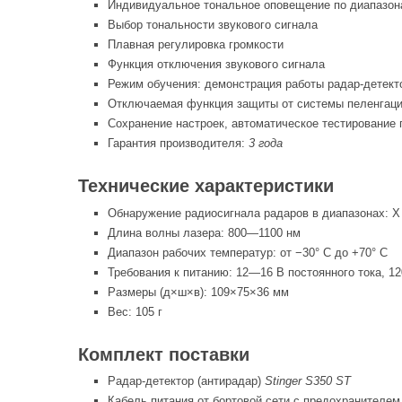
Индивидуальное тональное оповещение по диапазона
Выбор тональности звукового сигнала
Плавная регулировка громкости
Функция отключения звукового сигнала
Режим обучения: демонстрация работы радар-детект
Отключаемая функция защиты от системы пеленгаци
Сохранение настроек, автоматическое тестирование
Гарантия производителя:
3 года
Технические характеристики
Обнаружение радиосигнала радаров в диапазонах: X
Длина волны лазера: 800—1100 нм
Диапазон рабочих температур: от −30° С до +70° C
Требования к питанию: 12—16 В постоянного тока, 1
Размеры (д×ш×в): 109×75×36 мм
Вес: 105 г
Комплект поставки
Радар-детектор (антирадар)
Stinger S350 ST
Кабель питания от бортовой сети с предохранителем