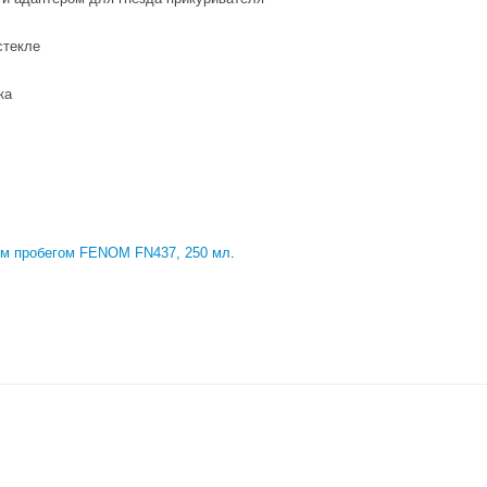
стекле
ка
им пробегом FENOM FN437, 250 мл
.