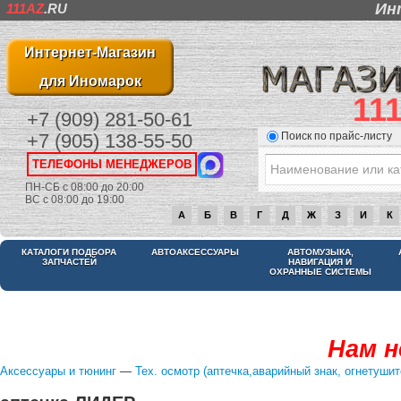
Ин
111AZ
.RU
Интернет-Магазин
для Иномарок
11
+7 (909) 281-50-61
Поиск по прайс-листу
+7 (905) 138-55-50
ТЕЛЕФОНЫ МЕНЕДЖЕРОВ
ПН-СБ с 08:00 до 20:00
ВС с 08:00 до 19:00
А
Б
В
Г
Д
Ж
З
И
К
КАТАЛОГИ ПОДБОРА
АВТОАКСЕССУАРЫ
АВТОМУЗЫКА,
ЗАПЧАСТЕЙ
НАВИГАЦИЯ И
ОХРАННЫЕ СИСТЕМЫ
Нам н
Аксессуары и тюнинг
—
Тех. осмотр (аптечка,аварийный знак, огнетушит