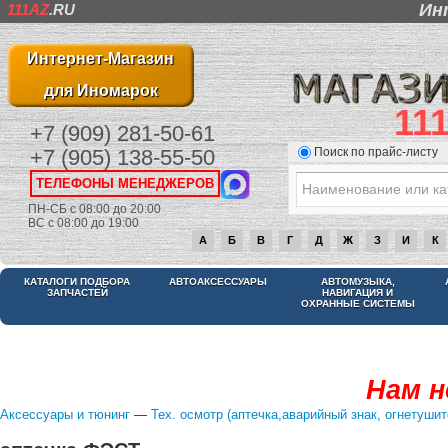
Ин
111AZ
.RU
Интернет-Магазин
для Иномарок
11
+7 (909) 281-50-61
Поиск по прайс-листу
+7 (905) 138-55-50
ТЕЛЕФОНЫ МЕНЕДЖЕРОВ
ПН-СБ с 08:00 до 20:00
ВС с 08:00 до 19:00
А
Б
В
Г
Д
Ж
З
И
К
КАТАЛОГИ ПОДБОРА
АВТОАКСЕССУАРЫ
АВТОМУЗЫКА,
ЗАПЧАСТЕЙ
НАВИГАЦИЯ И
ОХРАННЫЕ СИСТЕМЫ
Нам н
Аксессуары и тюнинг
—
Тех. осмотр (аптечка,аварийный знак, огнетушит