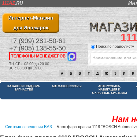
Ин
111AZ
.RU
Интернет-Магазин
для Иномарок
11
+7 (909) 281-50-61
Поиск по прайс-листу
+7 (905) 138-55-50
ТЕЛЕФОНЫ МЕНЕДЖЕРОВ
ПН-СБ с 08:00 до 20:00
ВС с 08:00 до 19:00
А
Б
В
Г
Д
Ж
З
И
К
КАТАЛОГИ ПОДБОРА
АВТОАКСЕССУАРЫ
АВТОМУЗЫКА,
ЗАПЧАСТЕЙ
НАВИГАЦИЯ И
ОХРАННЫЕ СИСТЕМЫ
Нам н
—
Система освещения ВАЗ
– Блок-фара правая 1118 "BOSCH Automotive