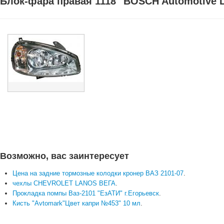
Блок-фара правая 1118 "BOSCH Automotive L
Возможно, вас заинтересует
Цена на задние тормозные колодки кронер ВАЗ 2101-07
.
чехлы CHEVROLET LANOS ВЕГА
.
Прокладка помпы Ваз-2101 "ЕзАТИ" г.Егорьевск
.
Кисть "Avtomark"Цвет капри №453" 10 мл
.