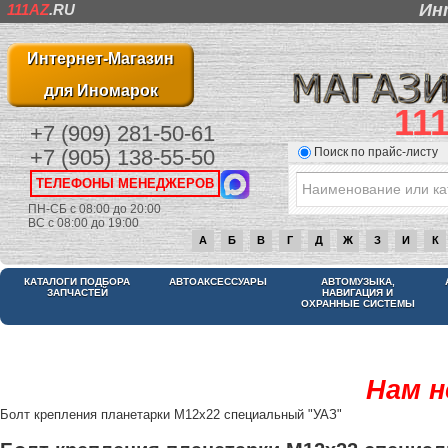
Ин
111AZ
.RU
Интернет-Магазин
для Иномарок
11
+7 (909) 281-50-61
Поиск по прайс-листу
+7 (905) 138-55-50
ТЕЛЕФОНЫ МЕНЕДЖЕРОВ
ПН-СБ с 08:00 до 20:00
ВС с 08:00 до 19:00
А
Б
В
Г
Д
Ж
З
И
К
КАТАЛОГИ ПОДБОРА
АВТОАКСЕССУАРЫ
АВТОМУЗЫКА,
ЗАПЧАСТЕЙ
НАВИГАЦИЯ И
ОХРАННЫЕ СИСТЕМЫ
Нам н
Болт крепления планетарки М12х22 специальный "УАЗ"