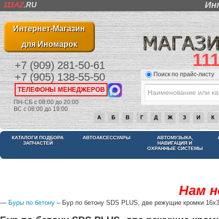
Ин
111AZ
.RU
Интернет-Магазин
для Иномарок
11
+7 (909) 281-50-61
Поиск по прайс-листу
+7 (905) 138-55-50
ТЕЛЕФОНЫ МЕНЕДЖЕРОВ
ПН-СБ с 08:00 до 20:00
ВС с 08:00 до 19:00
А
Б
В
Г
Д
Ж
З
И
К
КАТАЛОГИ ПОДБОРА
АВТОАКСЕССУАРЫ
АВТОМУЗЫКА,
ЗАПЧАСТЕЙ
НАВИГАЦИЯ И
ОХРАННЫЕ СИСТЕМЫ
Нам н
—
Буры по бетону
– Бур по бетону SDS PLUS, две режущие кромки 16x3