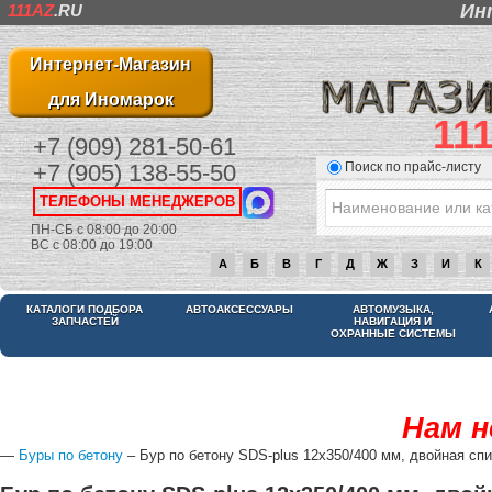
Ин
111AZ
.RU
Интернет-Магазин
для Иномарок
11
+7 (909) 281-50-61
Поиск по прайс-листу
+7 (905) 138-55-50
ТЕЛЕФОНЫ МЕНЕДЖЕРОВ
ПН-СБ с 08:00 до 20:00
ВС с 08:00 до 19:00
А
Б
В
Г
Д
Ж
З
И
К
КАТАЛОГИ ПОДБОРА
АВТОАКСЕССУАРЫ
АВТОМУЗЫКА,
ЗАПЧАСТЕЙ
НАВИГАЦИЯ И
ОХРАННЫЕ СИСТЕМЫ
Нам н
—
Буры по бетону
– Бур по бетону SDS-plus 12x350/400 мм, двойная сп