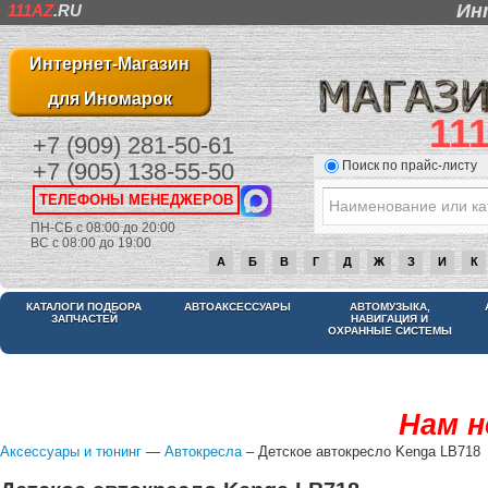
Ин
111AZ
.RU
Интернет-Магазин
для Иномарок
11
+7 (909) 281-50-61
Поиск по прайс-листу
+7 (905) 138-55-50
ТЕЛЕФОНЫ МЕНЕДЖЕРОВ
ПН-СБ с 08:00 до 20:00
ВС с 08:00 до 19:00
А
Б
В
Г
Д
Ж
З
И
К
КАТАЛОГИ ПОДБОРА
АВТОАКСЕССУАРЫ
АВТОМУЗЫКА,
ЗАПЧАСТЕЙ
НАВИГАЦИЯ И
ОХРАННЫЕ СИСТЕМЫ
Нам н
Аксессуары и тюнинг
—
Автокресла
– Детское автокресло Kenga LB718