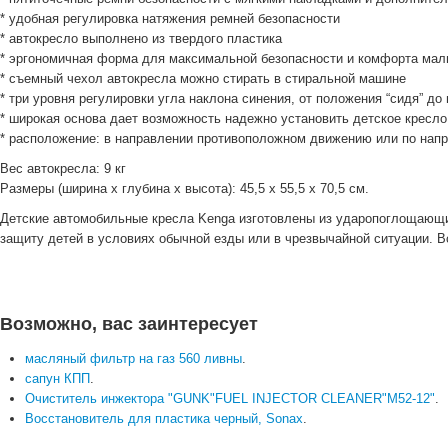
* удобная регулировка натяжения ремней безопасности
* автокресло выполнено из твердого пластика
* эргономичная форма для максимальной безопасности и комфорта ма
* съемный чехол автокресла можно стирать в стиральной машине
* три уровня регулировки угла наклона синения, от положения “сидя” до
* широкая основа дает возможность надежно установить детское кресло
* расположение: в направлении противоположном движению или по нап
Вес автокресла: 9 кг
Размеры (ширина х глубина х высота): 45,5 х 55,5 х 70,5 см.
Детские автомобильные кресла Kenga изготовлены из ударопоглощающ
защиту детей в условиях обычной езды или в чрезвычайной ситуации.
Возможно, вас заинтересует
масляный фильтр на газ 560 ливны
.
сапун КПП
.
Очиститель инжектора "GUNK"FUEL INJECTOR CLEANER"M52-12"
.
Восстановитель для пластика черный, Sonax
.