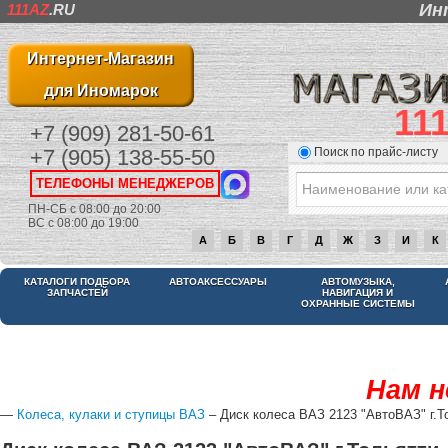
Ин
111AZ
.RU
Интернет-Магазин
для Иномарок
11
+7 (909) 281-50-61
Поиск по прайс-листу
+7 (905) 138-55-50
ТЕЛЕФОНЫ МЕНЕДЖЕРОВ
ПН-СБ с 08:00 до 20:00
ВС с 08:00 до 19:00
А
Б
В
Г
Д
Ж
З
И
К
КАТАЛОГИ ПОДБОРА
АВТОАКСЕССУАРЫ
АВТОМУЗЫКА,
ЗАПЧАСТЕЙ
НАВИГАЦИЯ И
ОХРАННЫЕ СИСТЕМЫ
Нам н
—
Колеса, кулаки и ступицы ВАЗ
– Диск колеса ВАЗ 2123 "АвтоВАЗ" г.Т