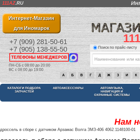
Ин
111AZ
.RU
Интернет-Магазин
для Иномарок
11
+7 (909) 281-50-61
Поиск по прайс-листу
+7 (905) 138-55-50
ТЕЛЕФОНЫ МЕНЕДЖЕРОВ
ПН-СБ с 08:00 до 20:00
ВС с 08:00 до 19:00
А
Б
В
Г
Д
Ж
З
И
К
КАТАЛОГИ ПОДБОРА
АВТОАКСЕССУАРЫ
АВТОМУЗЫКА,
ЗАПЧАСТЕЙ
НАВИГАЦИЯ И
ОХРАННЫЕ СИСТЕМЫ
Нам н
дроссель в сборе с датчиком Арзамас Волга ЗМЗ-406 4062.1148100-01