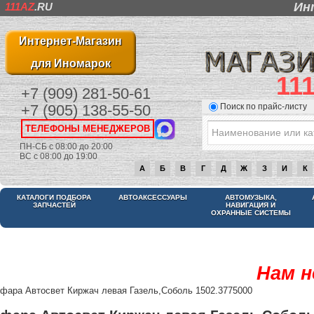
Ин
111AZ
.RU
Интернет-Магазин
для Иномарок
11
+7 (909) 281-50-61
Поиск по прайс-листу
+7 (905) 138-55-50
ТЕЛЕФОНЫ МЕНЕДЖЕРОВ
ПН-СБ с 08:00 до 20:00
ВС с 08:00 до 19:00
А
Б
В
Г
Д
Ж
З
И
К
КАТАЛОГИ ПОДБОРА
АВТОАКСЕССУАРЫ
АВТОМУЗЫКА,
ЗАПЧАСТЕЙ
НАВИГАЦИЯ И
ОХРАННЫЕ СИСТЕМЫ
Нам н
фара Автосвет Киржач левая Газель,Соболь 1502.3775000