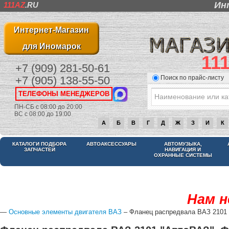
Ин
111AZ
.RU
Интернет-Магазин
для Иномарок
11
+7 (909) 281-50-61
Поиск по прайс-листу
+7 (905) 138-55-50
ТЕЛЕФОНЫ МЕНЕДЖЕРОВ
ПН-СБ с 08:00 до 20:00
ВС с 08:00 до 19:00
А
Б
В
Г
Д
Ж
З
И
К
КАТАЛОГИ ПОДБОРА
АВТОАКСЕССУАРЫ
АВТОМУЗЫКА,
ЗАПЧАСТЕЙ
НАВИГАЦИЯ И
ОХРАННЫЕ СИСТЕМЫ
Нам н
—
Основные элементы двигателя ВАЗ
– Фланец распредвала ВАЗ 2101 