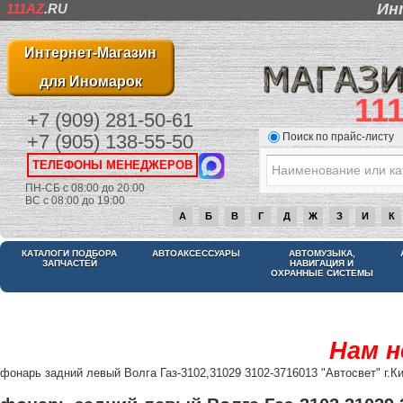
Ин
111AZ
.RU
Интернет-Магазин
для Иномарок
11
+7 (909) 281-50-61
Поиск по прайс-листу
+7 (905) 138-55-50
ТЕЛЕФОНЫ МЕНЕДЖЕРОВ
ПН-СБ с 08:00 до 20:00
ВС с 08:00 до 19:00
А
Б
В
Г
Д
Ж
З
И
К
КАТАЛОГИ ПОДБОРА
АВТОАКСЕССУАРЫ
АВТОМУЗЫКА,
ЗАПЧАСТЕЙ
НАВИГАЦИЯ И
ОХРАННЫЕ СИСТЕМЫ
Нам н
фонарь задний левый Волга Газ-3102,31029 3102-3716013 "Автосвет" г.К