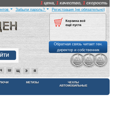
1
цена,
1
качество,
1
скорость
ентов
Забыли пароль?
Регистрация (не обязательно)
Корзина всё
ещё пуста
Обратная связь читает ген.
директор и собственник
Ч
Ш
Щ
Э
Я
КЛЮЧИ
МЕТИЗЫ
ЧЕХЛЫ
АВТОМОБИЛЬНЫЕ