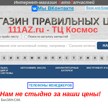
Интернет-магазин
A
вто
Z
апчастей
Мы ВКонтакте
Вход для Кли
111AZ.ru - ТЦ Космос
о прайс-листу
Поиск по каталогу запчастей
З
И
К
Л
М
Н
О
П
Р
С
Т
У
Ф
Х
Ц
НАМ НЕ СТЫДНО ЗА НАШИ ЦЕНЫ
УЗЫКА,
АВТОХИМИЯ, МАСЛА
АККУМУЛЯТОРНЫЕ
ИНСТРУМЕНТ И 
АЦИЯ И
БАТАРЕИ
 СИСТЕМЫ
ТЕЛЕФОНЫ МЕНЕДЖЕРОВ
Нам не стыдно за наши цены!
3 БелЗАН-САК.