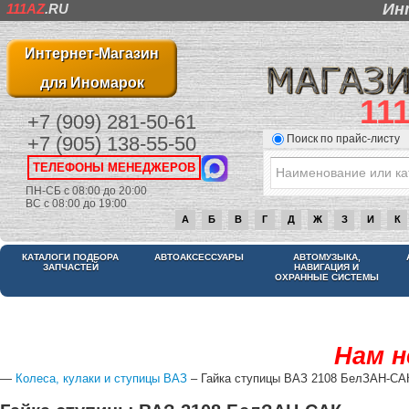
Ин
111AZ
.RU
Интернет-Магазин
для Иномарок
11
+7 (909) 281-50-61
Поиск по прайс-листу
+7 (905) 138-55-50
ТЕЛЕФОНЫ МЕНЕДЖЕРОВ
ПН-СБ с 08:00 до 20:00
ВС с 08:00 до 19:00
А
Б
В
Г
Д
Ж
З
И
К
КАТАЛОГИ ПОДБОРА
АВТОАКСЕССУАРЫ
АВТОМУЗЫКА,
ЗАПЧАСТЕЙ
НАВИГАЦИЯ И
ОХРАННЫЕ СИСТЕМЫ
Нам н
—
Колеса, кулаки и ступицы ВАЗ
– Гайка ступицы ВАЗ 2108 БелЗАН-СА