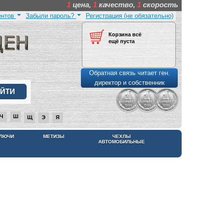
1
цена,
1
качество,
1
скорость
ентов
Забыли пароль?
Регистрация (не обязательно)
Корзина всё
ещё пуста
Обратная связь читает ген.
директор и собственник
Ч
Ш
Щ
Э
Я
КЛЮЧИ
МЕТИЗЫ
ЧЕХЛЫ
АВТОМОБИЛЬНЫЕ