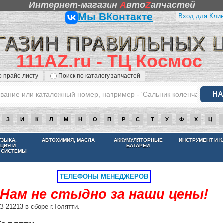
Интернет-магазин
A
вто
Z
апчастей
Мы ВКонтакте
Вход для Кли
111AZ.ru - ТЦ Космос
о прайс-листу
Поиск по каталогу запчастей
З
И
К
Л
М
Н
О
П
Р
С
Т
У
Ф
Х
Ц
НАМ НЕ СТЫДНО ЗА НАШИ ЦЕНЫ
УЗЫКА,
АВТОХИМИЯ, МАСЛА
АККУМУЛЯТОРНЫЕ
ИНСТРУМЕНТ И 
АЦИЯ И
БАТАРЕИ
 СИСТЕМЫ
ТЕЛЕФОНЫ МЕНЕДЖЕРОВ
Нам не стыдно за наши цены!
 21213 в сборе г.Толятти.