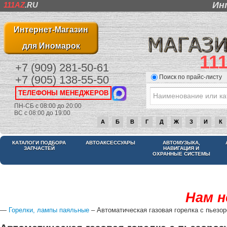
Ин
111AZ
.RU
Интернет-Магазин
для Иномарок
11
+7 (909) 281-50-61
Поиск по прайс-листу
+7 (905) 138-55-50
ТЕЛЕФОНЫ МЕНЕДЖЕРОВ
ПН-СБ с 08:00 до 20:00
ВС с 08:00 до 19:00
А
Б
В
Г
Д
Ж
З
И
К
КАТАЛОГИ ПОДБОРА
АВТОАКСЕССУАРЫ
АВТОМУЗЫКА,
ЗАПЧАСТЕЙ
НАВИГАЦИЯ И
ОХРАННЫЕ СИСТЕМЫ
Нам н
—
Горелки, лампы паяльные
– Автоматическая газовая горелка с пьезо