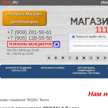
Ин
111AZ
.RU
Интернет-Магазин
для Иномарок
11
+7 (909) 281-50-61
Поиск по прайс-листу
+7 (905) 138-55-50
ТЕЛЕФОНЫ МЕНЕДЖЕРОВ
ПН-СБ с 08:00 до 20:00
ВС с 08:00 до 19:00
А
Б
В
Г
Д
Ж
З
И
К
КАТАЛОГИ ПОДБОРА
АВТОАКСЕССУАРЫ
АВТОМУЗЫКА,
ЗАПЧАСТЕЙ
НАВИГАЦИЯ И
ОХРАННЫЕ СИСТЕМЫ
Нам н
хомут глушителя "BOZAL" Волга