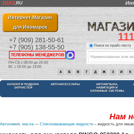
Ин
111AZ
.RU
Интернет-Магазин
для Иномарок
11
+7 (909) 281-50-61
Поиск по прайс-листу
+7 (905) 138-55-50
ТЕЛЕФОНЫ МЕНЕДЖЕРОВ
ПН-СБ с 08:00 до 20:00
ВС с 08:00 до 19:00
А
Б
В
Г
Д
Ж
З
И
К
КАТАЛОГИ ПОДБОРА
АВТОАКСЕССУАРЫ
АВТОМУЗЫКА,
ЗАПЧАСТЕЙ
НАВИГАЦИЯ И
ОХРАННЫЕ СИСТЕМЫ
Нам н
Автохимия, масла
—
Стеклоомывающие жидкости
– жидкость для омыв