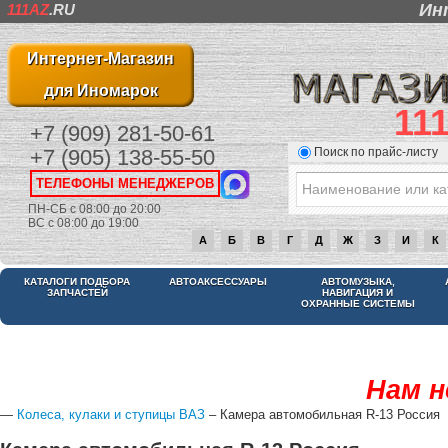
Ин
111AZ
.RU
Интернет-Магазин
для Иномарок
11
+7 (909) 281-50-61
Поиск по прайс-листу
+7 (905) 138-55-50
ТЕЛЕФОНЫ МЕНЕДЖЕРОВ
ПН-СБ с 08:00 до 20:00
ВС с 08:00 до 19:00
А
Б
В
Г
Д
Ж
З
И
К
КАТАЛОГИ ПОДБОРА
АВТОАКСЕССУАРЫ
АВТОМУЗЫКА,
ЗАПЧАСТЕЙ
НАВИГАЦИЯ И
ОХРАННЫЕ СИСТЕМЫ
Нам н
—
Колеса, кулаки и ступицы ВАЗ
– Камера автомобильная R-13 Россия