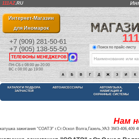
Ин
111AZ
.RU
Интернет-Магазин
для Иномарок
11
+7 (909) 281-50-61
Поиск по прайс-листу
+7 (905) 138-55-50
ТЕЛЕФОНЫ МЕНЕДЖЕРОВ
ПН-СБ с 08:00 до 20:00
ВС с 08:00 до 19:00
А
Б
В
Г
Д
Ж
З
И
К
КАТАЛОГИ ПОДБОРА
АВТОАКСЕССУАРЫ
АВТОМУЗЫКА,
ЗАПЧАСТЕЙ
НАВИГАЦИЯ И
ОХРАННЫЕ СИСТЕМЫ
Нам н
катушка зажигания "СОАТЭ" г.Ст.Оскол Волга,Газель,УАЗ ЗМЗ-406,409 4