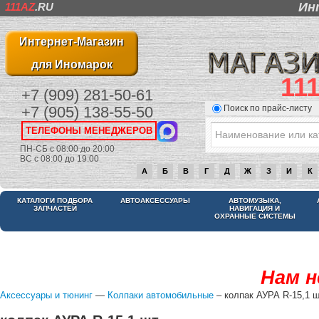
Ин
111AZ
.RU
Интернет-Магазин
для Иномарок
11
+7 (909) 281-50-61
Поиск по прайс-листу
+7 (905) 138-55-50
ТЕЛЕФОНЫ МЕНЕДЖЕРОВ
ПН-СБ с 08:00 до 20:00
ВС с 08:00 до 19:00
А
Б
В
Г
Д
Ж
З
И
К
КАТАЛОГИ ПОДБОРА
АВТОАКСЕССУАРЫ
АВТОМУЗЫКА,
ЗАПЧАСТЕЙ
НАВИГАЦИЯ И
ОХРАННЫЕ СИСТЕМЫ
Нам н
Аксессуары и тюнинг
—
Колпаки автомобильные
– колпак АУРА R-15,1 ш