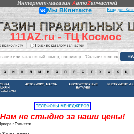
Интернет-магазин
A
вто
Z
апчастей
Мы ВКонтакте
Вход для Кли
111AZ.ru - ТЦ Космос
о прайс-листу
Поиск по каталогу запчастей
З
И
К
Л
М
Н
О
П
Р
С
Т
У
Ф
Х
Ц
НАМ НЕ СТЫДНО ЗА НАШИ ЦЕНЫ
УЗЫКА,
АВТОХИМИЯ, МАСЛА
АККУМУЛЯТОРНЫЕ
ИНСТРУМЕНТ И 
АЦИЯ И
БАТАРЕИ
 СИСТЕМЫ
ТЕЛЕФОНЫ МЕНЕДЖЕРОВ
Нам не стыдно за наши цены!
иора г.Тольятти.