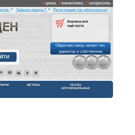
1
цена,
1
качество,
1
скорость
ентов
Забыли пароль?
Регистрация (не обязательно)
Корзина всё
ещё пуста
Обратная связь читает ген.
директор и собственник
Ч
Ш
Щ
Э
Я
КЛЮЧИ
МЕТИЗЫ
ЧЕХЛЫ
АВТОМОБИЛЬНЫЕ