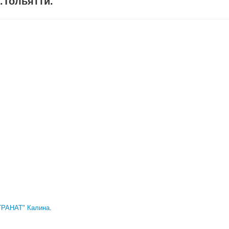
.Тольятти.
"ГРАНАТ" Калина
.