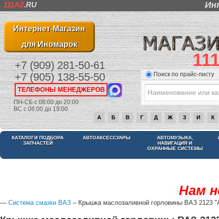
Ин
111AZ
.RU
Интернет-Магазин
для Иномарок
11
+7 (909) 281-50-61
Поиск по прайс-листу
+7 (905) 138-55-50
ТЕЛЕФОНЫ МЕНЕДЖЕРОВ
ПН-СБ с 08:00 до 20:00
ВС с 08:00 до 19:00
А
Б
В
Г
Д
Ж
З
И
К
КАТАЛОГИ ПОДБОРА
АВТОАКСЕССУАРЫ
АВТОМУЗЫКА,
ЗАПЧАСТЕЙ
НАВИГАЦИЯ И
ОХРАННЫЕ СИСТЕМЫ
Нам н
—
Система смазки ВАЗ
– Крышка маслозаливной горловины ВАЗ 2123 "