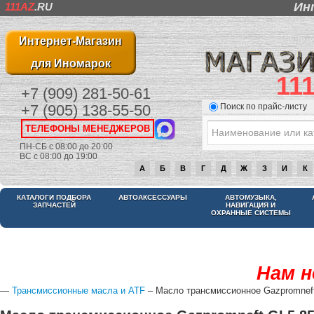
Ин
111AZ
.RU
Интернет-Магазин
для Иномарок
11
+7 (909) 281-50-61
Поиск по прайс-листу
+7 (905) 138-55-50
ТЕЛЕФОНЫ МЕНЕДЖЕРОВ
ПН-СБ с 08:00 до 20:00
ВС с 08:00 до 19:00
А
Б
В
Г
Д
Ж
З
И
К
КАТАЛОГИ ПОДБОРА
АВТОАКСЕССУАРЫ
АВТОМУЗЫКА,
ЗАПЧАСТЕЙ
НАВИГАЦИЯ И
ОХРАННЫЕ СИСТЕМЫ
Нам н
—
Трансмиссионные масла и ATF
– Масло трансмиссионное Gazpromnef