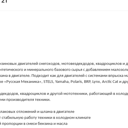
 2T
нзиновых двигателей снегоходов, мотовездехдодов, квадроциклов и 
интетического и минерального базового сырья с добавлением малозо
ма в двигателе. Подходит как для двигателей с системами впрыска ма
Русская Механика», STELS, Yamaha, Polaris, BRP, Lynx, Arctic Cat и д
здехдодов, квадроциклов и другой мототехники, работающей в холо
ями производителя техники.
 лаковых отложений и шлама в двигателе
 стабильную работу техники в холодном климате
пропорции в смеси бензина и масла