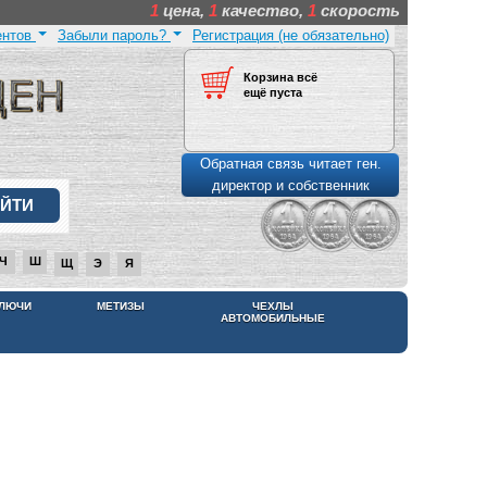
1
цена,
1
качество,
1
скорость
ентов
Забыли пароль?
Регистрация (не обязательно)
Корзина всё
ещё пуста
Обратная связь читает ген.
директор и собственник
Ч
Ш
Щ
Э
Я
КЛЮЧИ
МЕТИЗЫ
ЧЕХЛЫ
АВТОМОБИЛЬНЫЕ