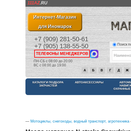
111AZ
.RU
Интернет-Магазин
для Иномарок
+7 (909) 281-50-61
Поиск п
+7 (905) 138-55-50
ТЕЛЕФОНЫ МЕНЕДЖЕРОВ
ПН-СБ с 08:00 до 20:00
ВС с 08:00 до 19:00
А
Б
В
Г
Д
Ж
КАТАЛОГИ ПОДБОРА
АВТОАКСЕССУАРЫ
АВТОМ
ЗАПЧАСТЕЙ
НАВИГ
ОХРАННЫЕ
—
Мотоциклы, снегоходы, водный транспорт, агротехника