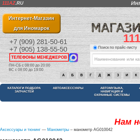
Ин
111AZ
.RU
Интернет-Магазин
для Иномарок
11
+7 (909) 281-50-61
Поиск по прайс-листу
+7 (905) 138-55-50
ТЕЛЕФОНЫ МЕНЕДЖЕРОВ
ПН-СБ с 08:00 до 20:00
ВС с 08:00 до 19:00
А
Б
В
Г
Д
Ж
З
И
К
КАТАЛОГИ ПОДБОРА
АВТОАКСЕССУАРЫ
АВТОМУЗЫКА,
ЗАПЧАСТЕЙ
НАВИГАЦИЯ И
ОХРАННЫЕ СИСТЕМЫ
Нам н
Аксессуары и тюнинг
—
Манометры
– манометр AG010042