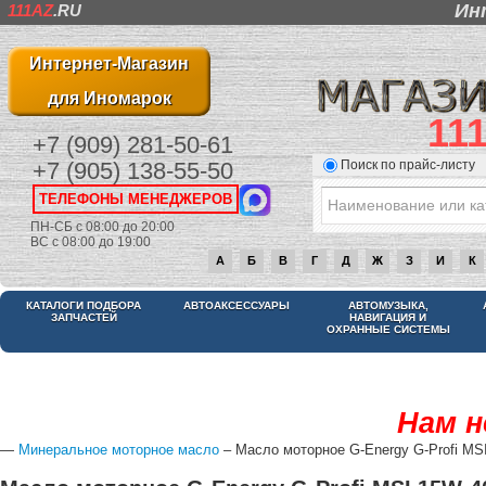
Ин
111AZ
.RU
Интернет-Магазин
для Иномарок
11
+7 (909) 281-50-61
Поиск по прайс-листу
+7 (905) 138-55-50
ТЕЛЕФОНЫ МЕНЕДЖЕРОВ
ПН-СБ с 08:00 до 20:00
ВС с 08:00 до 19:00
А
Б
В
Г
Д
Ж
З
И
К
КАТАЛОГИ ПОДБОРА
АВТОАКСЕССУАРЫ
АВТОМУЗЫКА,
ЗАПЧАСТЕЙ
НАВИГАЦИЯ И
ОХРАННЫЕ СИСТЕМЫ
Нам н
—
Минеральное моторное масло
– Масло моторное G-Energy G-Profi MS