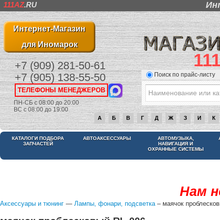
Ин
111AZ
.RU
Интернет-Магазин
для Иномарок
11
+7 (909) 281-50-61
Поиск по прайс-листу
+7 (905) 138-55-50
ТЕЛЕФОНЫ МЕНЕДЖЕРОВ
ПН-СБ с 08:00 до 20:00
ВС с 08:00 до 19:00
А
Б
В
Г
Д
Ж
З
И
К
КАТАЛОГИ ПОДБОРА
АВТОАКСЕССУАРЫ
АВТОМУЗЫКА,
ЗАПЧАСТЕЙ
НАВИГАЦИЯ И
ОХРАННЫЕ СИСТЕМЫ
Нам н
Аксессуары и тюнинг
—
Лампы, фонари, подсветка
– маячок проблесков