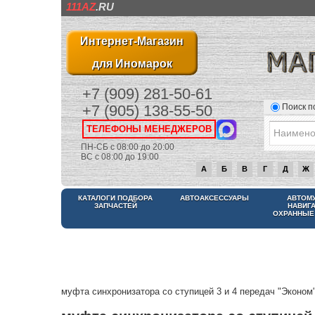
111AZ
.RU
Интернет-Магазин
для Иномарок
+7 (909) 281-50-61
Поиск п
+7 (905) 138-55-50
ТЕЛЕФОНЫ МЕНЕДЖЕРОВ
ПН-СБ с 08:00 до 20:00
ВС с 08:00 до 19:00
А
Б
В
Г
Д
Ж
КАТАЛОГИ ПОДБОРА
АВТОАКСЕССУАРЫ
АВТОМ
ЗАПЧАСТЕЙ
НАВИГ
ОХРАННЫЕ
муфта синхронизатора со ступицей 3 и 4 передач "Эконом"