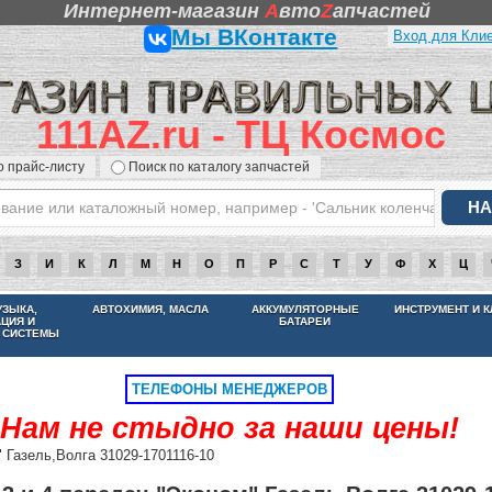
Интернет-магазин
A
вто
Z
апчастей
Мы ВКонтакте
Вход для Кли
111AZ.ru - ТЦ Космос
о прайс-листу
Поиск по каталогу запчастей
З
И
К
Л
М
Н
О
П
Р
С
Т
У
Ф
Х
Ц
НАМ НЕ СТЫДНО ЗА НАШИ ЦЕНЫ
УЗЫКА,
АВТОХИМИЯ, МАСЛА
АККУМУЛЯТОРНЫЕ
ИНСТРУМЕНТ И 
АЦИЯ И
БАТАРЕИ
 СИСТЕМЫ
ТЕЛЕФОНЫ МЕНЕДЖЕРОВ
Нам не стыдно за наши цены!
 Газель,Волга 31029-1701116-10