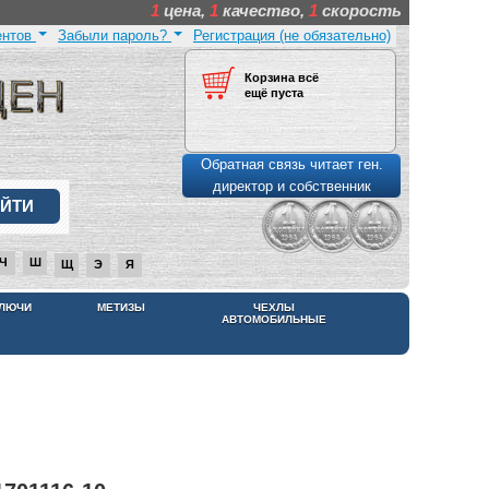
1
цена,
1
качество,
1
скорость
ентов
Забыли пароль?
Регистрация (не обязательно)
Корзина всё
ещё пуста
Обратная связь читает ген.
директор и собственник
Ч
Ш
Щ
Э
Я
КЛЮЧИ
МЕТИЗЫ
ЧЕХЛЫ
АВТОМОБИЛЬНЫЕ