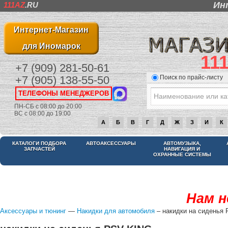
Ин
111AZ
.RU
Интернет-Магазин
для Иномарок
11
+7 (909) 281-50-61
Поиск по прайс-листу
+7 (905) 138-55-50
ТЕЛЕФОНЫ МЕНЕДЖЕРОВ
ПН-СБ с 08:00 до 20:00
ВС с 08:00 до 19:00
А
Б
В
Г
Д
Ж
З
И
К
КАТАЛОГИ ПОДБОРА
АВТОАКСЕССУАРЫ
АВТОМУЗЫКА,
ЗАПЧАСТЕЙ
НАВИГАЦИЯ И
ОХРАННЫЕ СИСТЕМЫ
Нам н
Аксессуары и тюнинг
—
Накидки для автомобиля
– накидки на сиденья