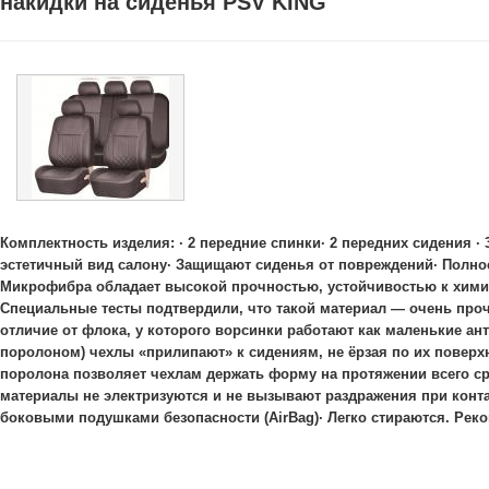
накидки на сиденья PSV KING
Комплектность изделия: · 2 передние спинки· 2 передних сидения ·
эстетичный вид салону· Защищают сиденья от повреждений· Полнос
Микрофибра обладает высокой прочностью, устойчивостью к химич
Специальные тесты подтвердили, что такой материал — очень проч
отличие от флока, у которого ворсинки работают как маленькие ан
поролоном) чехлы «прилипают» к сидениям, не ёрзая по их поверх
поролона позволяет чехлам держать форму на протяжении всего ср
материалы не электризуются и не вызывают раздражения при контак
боковыми подушками безопасности (AirBag)· Легко стираются. Рек