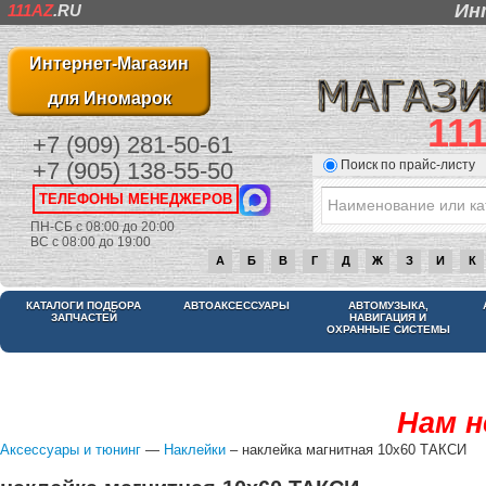
Ин
111AZ
.RU
Интернет-Магазин
для Иномарок
11
+7 (909) 281-50-61
Поиск по прайс-листу
+7 (905) 138-55-50
ТЕЛЕФОНЫ МЕНЕДЖЕРОВ
ПН-СБ с 08:00 до 20:00
ВС с 08:00 до 19:00
А
Б
В
Г
Д
Ж
З
И
К
КАТАЛОГИ ПОДБОРА
АВТОАКСЕССУАРЫ
АВТОМУЗЫКА,
ЗАПЧАСТЕЙ
НАВИГАЦИЯ И
ОХРАННЫЕ СИСТЕМЫ
Нам н
Аксессуары и тюнинг
—
Наклейки
– наклейка магнитная 10х60 ТАКСИ