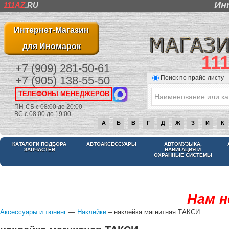
Ин
111AZ
.RU
Интернет-Магазин
для Иномарок
11
+7 (909) 281-50-61
Поиск по прайс-листу
+7 (905) 138-55-50
ТЕЛЕФОНЫ МЕНЕДЖЕРОВ
ПН-СБ с 08:00 до 20:00
ВС с 08:00 до 19:00
А
Б
В
Г
Д
Ж
З
И
К
КАТАЛОГИ ПОДБОРА
АВТОАКСЕССУАРЫ
АВТОМУЗЫКА,
ЗАПЧАСТЕЙ
НАВИГАЦИЯ И
ОХРАННЫЕ СИСТЕМЫ
Нам н
Аксессуары и тюнинг
—
Наклейки
– наклейка магнитная ТАКСИ