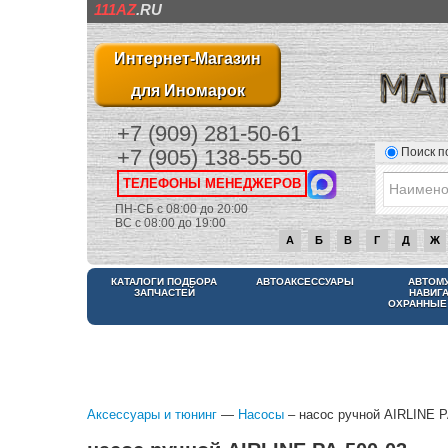
111AZ
.RU
Интернет-Магазин
для Иномарок
+7 (909) 281-50-61
Поиск п
+7 (905) 138-55-50
ТЕЛЕФОНЫ МЕНЕДЖЕРОВ
ПН-СБ с 08:00 до 20:00
ВС с 08:00 до 19:00
А
Б
В
Г
Д
Ж
КАТАЛОГИ ПОДБОРА
АВТОАКСЕССУАРЫ
АВТОМ
ЗАПЧАСТЕЙ
НАВИГ
ОХРАННЫЕ
Аксессуары и тюнинг
—
Насосы
– насос ручной AIRLINE P