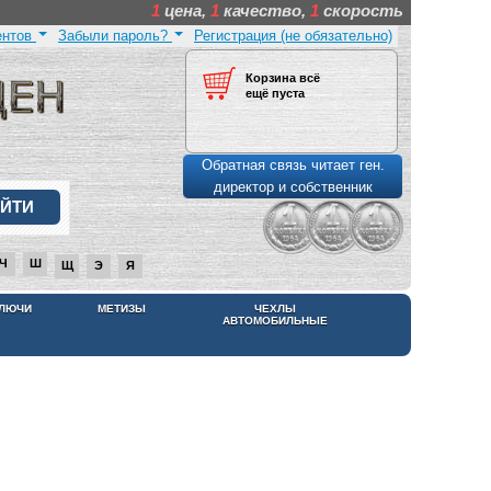
1
цена,
1
качество,
1
скорость
ентов
Забыли пароль?
Регистрация (не обязательно)
Корзина всё
ещё пуста
Обратная связь читает ген.
директор и собственник
Ч
Ш
Щ
Э
Я
КЛЮЧИ
МЕТИЗЫ
ЧЕХЛЫ
АВТОМОБИЛЬНЫЕ