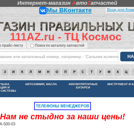
Интернет-магазин
A
вто
Z
апчастей
Мы ВКонтакте
Вход для Кли
111AZ.ru - ТЦ Космос
о прайс-листу
Поиск по каталогу запчастей
З
И
К
Л
М
Н
О
П
Р
С
Т
У
Ф
Х
Ц
НАМ НЕ СТЫДНО ЗА НАШИ ЦЕНЫ
УЗЫКА,
АВТОХИМИЯ, МАСЛА
АККУМУЛЯТОРНЫЕ
ИНСТРУМЕНТ И 
АЦИЯ И
БАТАРЕИ
 СИСТЕМЫ
ТЕЛЕФОНЫ МЕНЕДЖЕРОВ
Нам не стыдно за наши цены!
A-500-03