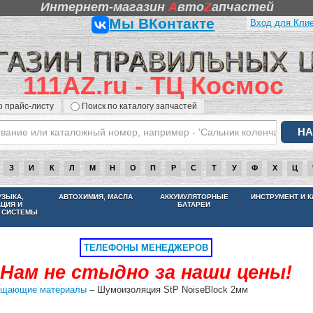
Интернет-магазин
A
вто
Z
апчастей
Мы ВКонтакте
Вход для Кли
111AZ.ru - ТЦ Космос
о прайс-листу
Поиск по каталогу запчастей
З
И
К
Л
М
Н
О
П
Р
С
Т
У
Ф
Х
Ц
НАМ НЕ СТЫДНО ЗА НАШИ ЦЕНЫ
УЗЫКА,
АВТОХИМИЯ, МАСЛА
АККУМУЛЯТОРНЫЕ
ИНСТРУМЕНТ И 
АЦИЯ И
БАТАРЕИ
 СИСТЕМЫ
ТЕЛЕФОНЫ МЕНЕДЖЕРОВ
Нам не стыдно за наши цены!
ощающие материалы
– Шумоизоляция StP NoiseBlock 2мм