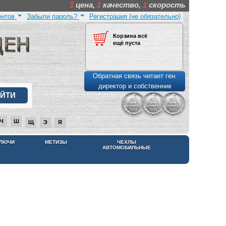
1
цена,
1
качество,
1
скорость
ентов
Забыли пароль?
Регистрация (не обязательно)
Корзина всё
ещё пуста
Обратная связь читает ген.
директор и собственник
Ч
Ш
Щ
Э
Я
КЛЮЧИ
МЕТИЗЫ
ЧЕХЛЫ
АВТОМОБИЛЬНЫЕ