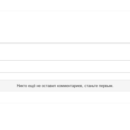
Никто ещё не оставил комментариев, станьте первым.
О комплектующих
Контакты
Обратная связь
Связаться с м