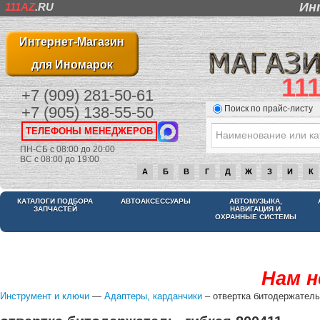
Ин
111AZ
.RU
Интернет-Магазин
для Иномарок
11
+7 (909) 281-50-61
Поиск по прайс-листу
+7 (905) 138-55-50
ТЕЛЕФОНЫ МЕНЕДЖЕРОВ
ПН-СБ с 08:00 до 20:00
ВС с 08:00 до 19:00
А
Б
В
Г
Д
Ж
З
И
К
КАТАЛОГИ ПОДБОРА
АВТОАКСЕССУАРЫ
АВТОМУЗЫКА,
ЗАПЧАСТЕЙ
НАВИГАЦИЯ И
ОХРАННЫЕ СИСТЕМЫ
Нам н
Инструмент и ключи
—
Адаптеры, карданчики
– отвертка битодержатель,