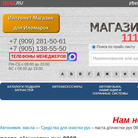
Ин
111AZ
.RU
Интернет-Магазин
для Иномарок
11
+7 (909) 281-50-61
Поиск по прайс-листу
+7 (905) 138-55-50
ТЕЛЕФОНЫ МЕНЕДЖЕРОВ
ПН-СБ с 08:00 до 20:00
ВС с 08:00 до 19:00
А
Б
В
Г
Д
Ж
З
И
К
КАТАЛОГИ ПОДБОРА
АВТОАКСЕССУАРЫ
АВТОМУЗЫКА,
ЗАПЧАСТЕЙ
НАВИГАЦИЯ И
ОХРАННЫЕ СИСТЕМЫ
Нам н
Автохимия, масла
—
Средства для очистки рук
– паста д/очистки рук 0