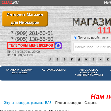
Ин
111AZ
.RU
Интернет-Магазин
для Иномарок
11
+7 (909) 281-50-61
Поиск по прайс-листу
+7 (905) 138-55-50
ТЕЛЕФОНЫ МЕНЕДЖЕРОВ
ПН-СБ с 08:00 до 20:00
ВС с 08:00 до 19:00
А
Б
В
Г
Д
Ж
З
И
К
КАТАЛОГИ ПОДБОРА
АВТОАКСЕССУАРЫ
АВТОМУЗЫКА,
ЗАПЧАСТЕЙ
НАВИГАЦИЯ И
ОХРАННЫЕ СИСТЕМЫ
Нам н
—
Жгуты проводов, разъемы ВАЗ
– Пистон проводки г. Сызрань.