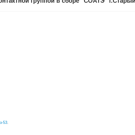
нтактной группой в сборе "СОАТЭ" г.Старый
з-53
.