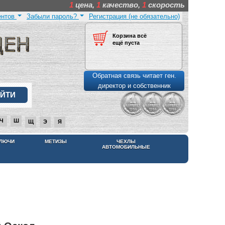
1
цена,
1
качество,
1
скорость
ентов
Забыли пароль?
Регистрация (не обязательно)
Корзина всё
ещё пуста
Обратная связь читает ген.
директор и собственник
Ч
Ш
Щ
Э
Я
КЛЮЧИ
МЕТИЗЫ
ЧЕХЛЫ
АВТОМОБИЛЬНЫЕ