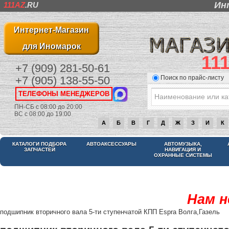
Ин
111AZ
.RU
Интернет-Магазин
для Иномарок
11
+7 (909) 281-50-61
Поиск по прайс-листу
+7 (905) 138-55-50
ТЕЛЕФОНЫ МЕНЕДЖЕРОВ
ПН-СБ с 08:00 до 20:00
ВС с 08:00 до 19:00
А
Б
В
Г
Д
Ж
З
И
К
КАТАЛОГИ ПОДБОРА
АВТОАКСЕССУАРЫ
АВТОМУЗЫКА,
ЗАПЧАСТЕЙ
НАВИГАЦИЯ И
ОХРАННЫЕ СИСТЕМЫ
Нам н
подшипник вторичного вала 5-ти ступенчатой КПП Espra Волга,Газель