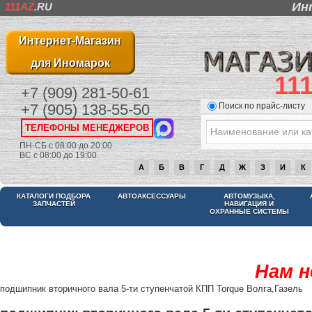
Ин
111AZ
.RU
Интернет-Магазин
для Иномарок
11
+7 (909) 281-50-61
Поиск по прайс-листу
+7 (905) 138-55-50
ТЕЛЕФОНЫ МЕНЕДЖЕРОВ
ПН-СБ с 08:00 до 20:00
ВС с 08:00 до 19:00
А
Б
В
Г
Д
Ж
З
И
К
КАТАЛОГИ ПОДБОРА
АВТОАКСЕССУАРЫ
АВТОМУЗЫКА,
ЗАПЧАСТЕЙ
НАВИГАЦИЯ И
ОХРАННЫЕ СИСТЕМЫ
Нам н
подшипник вторичного вала 5-ти ступенчатой КПП Torque Волга,Газель