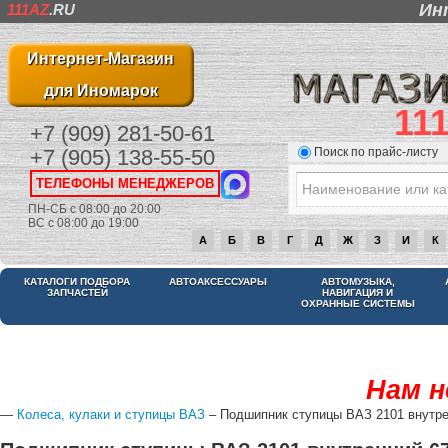
Ин
111AZ
.RU
Интернет-Магазин
для Иномарок
11
+7 (909) 281-50-61
Поиск по прайс-листу
+7 (905) 138-55-50
ТЕЛЕФОНЫ МЕНЕДЖЕРОВ
ПН-СБ с 08:00 до 20:00
ВС с 08:00 до 19:00
А
Б
В
Г
Д
Ж
З
И
К
КАТАЛОГИ ПОДБОРА
АВТОАКСЕССУАРЫ
АВТОМУЗЫКА,
ЗАПЧАСТЕЙ
НАВИГАЦИЯ И
ОХРАННЫЕ СИСТЕМЫ
Нам н
—
Колеса, кулаки и ступицы ВАЗ
– Подшипник ступицы ВАЗ 2101 внутрен