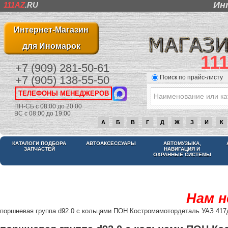
Ин
111AZ
.RU
Интернет-Магазин
для Иномарок
11
+7 (909) 281-50-61
Поиск по прайс-листу
+7 (905) 138-55-50
ТЕЛЕФОНЫ МЕНЕДЖЕРОВ
ПН-СБ с 08:00 до 20:00
ВС с 08:00 до 19:00
А
Б
В
Г
Д
Ж
З
И
К
КАТАЛОГИ ПОДБОРА
АВТОАКСЕССУАРЫ
АВТОМУЗЫКА,
ЗАПЧАСТЕЙ
НАВИГАЦИЯ И
ОХРАННЫЕ СИСТЕМЫ
Нам н
поршневая группа d92.0 с кольцами ПОН Костромамотордеталь УАЗ 417