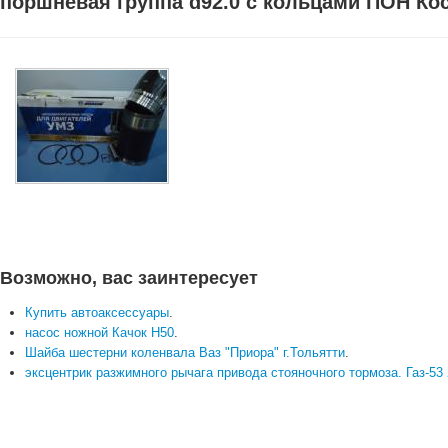
поршневая группа d92.0 с кольцами ПОН Ко
Возможно, вас заинтересует
Купить автоаксессуары
.
насос ножной Качок Н50
.
Шайба шестерни коленвала Ваз "Приора" г.Тольятти
.
эксцентрик разжимного рычага привода стояночного тормоза. Газ-53