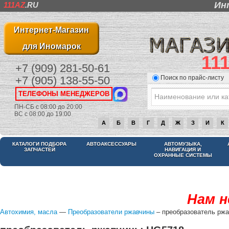
Ин
111AZ
.RU
Интернет-Магазин
для Иномарок
11
+7 (909) 281-50-61
Поиск по прайс-листу
+7 (905) 138-55-50
ТЕЛЕФОНЫ МЕНЕДЖЕРОВ
ПН-СБ с 08:00 до 20:00
ВС с 08:00 до 19:00
А
Б
В
Г
Д
Ж
З
И
К
КАТАЛОГИ ПОДБОРА
АВТОАКСЕССУАРЫ
АВТОМУЗЫКА,
ЗАПЧАСТЕЙ
НАВИГАЦИЯ И
ОХРАННЫЕ СИСТЕМЫ
Нам н
Автохимия, масла
—
Преобразователи ржавчины
– преобразователь рж